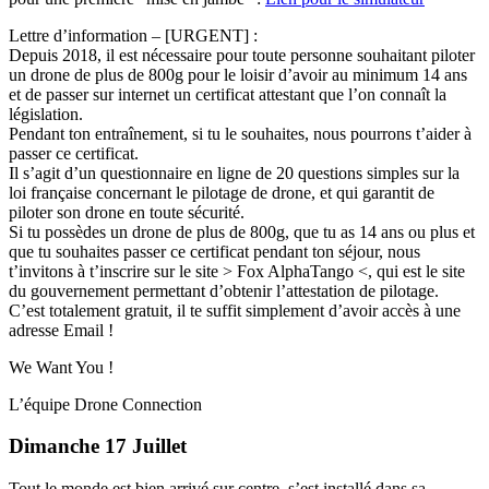
Lettre d’information – [URGENT] :
Depuis 2018, il est nécessaire pour toute personne souhaitant piloter
un drone de plus de 800g pour le loisir d’avoir au minimum 14 ans
et de passer sur internet un certificat attestant que l’on connaît la
législation.
Pendant ton entraînement, si tu le souhaites, nous pourrons t’aider à
passer ce certificat.
Il s’agit d’un questionnaire en ligne de 20 questions simples sur la
loi française concernant le pilotage de drone, et qui garantit de
piloter son drone en toute sécurité.
Si tu possèdes un drone de plus de 800g, que tu as 14 ans ou plus et
que tu souhaites passer ce certificat pendant ton séjour, nous
t’invitons à t’inscrire sur le site > Fox AlphaTango <, qui est le site
du gouvernement permettant d’obtenir l’attestation de pilotage.
C’est totalement gratuit, il te suffit simplement d’avoir accès à une
adresse Email !
We Want You !
L’équipe Drone Connection
Dimanche 17 Juillet
Tout le monde est bien arrivé sur centre, s’est installé dans sa