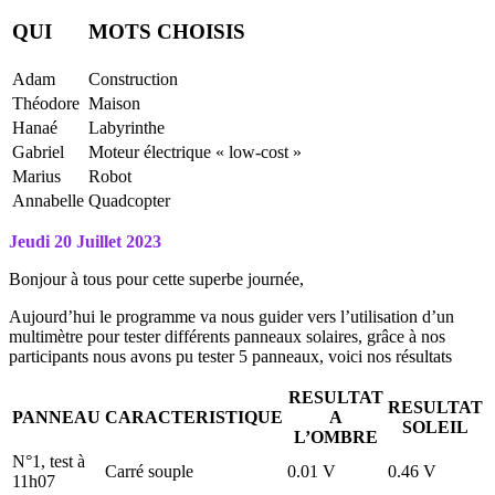
QUI
MOTS CHOISIS
Adam
Construction
Théodore
Maison
Hanaé
Labyrinthe
Gabriel
Moteur électrique « low-cost »
Marius
Robot
Annabelle
Quadcopter
Jeudi 20 Juillet 2023
Bonjour à tous pour cette superbe journée,
Aujourd’hui le programme va nous guider vers l’utilisation d’un
multimètre pour tester différents panneaux solaires, grâce à nos
participants nous avons pu tester 5 panneaux, voici nos résultats
RESULTAT
RESULTAT
PANNEAU
CARACTERISTIQUE
A
SOLEIL
L’OMBRE
N°1, test à
Carré souple
0.01 V
0.46 V
11h07