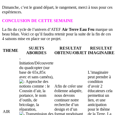
Dimanche, c’est le grand départ, le rangement, merci à tous pour ces
expériences.
CONCLUSION DE CETTE SEMAINE
La fin du cycle de l’univers d’ATEF
Air Terre Eau Feu
marque un
beau bilan. Voici ce qu’il faudra retenir pour la suite de la fin de ces
4 saisons mise en place sur ce projet.
SUJETS
RESULTAT
RESULTAT
THEME
ABORDES
OBTENU/OBJET
IMAGINAIRE
-
Initiation/Découverte
du quadcopter (sur
base de 65x,85x
L’imaginaire
avec et sans caméra),
peut prendre à
Approche des
condition
notions comme : le
Afin de créer une
d’avoir 2
Coussin d’air, la
éolienne adaptée,
éducateurs cela
portance, le nom
nous devons
permettrai un
d’outils, de
continuer notre
lien, et une
bricolage, la
recherche d’un
anticipation
réparation,
design et d’un
pour le thème
AIR
Transmission des
format produisant
de la Terre. La