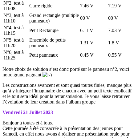
N°2, test à
Carré rigide
7.46 V
7.19 V
11h08
N°3, test à
Grand rectangle (multiple
00 V
00 V
11h10
panneaux)
N°4, test à
Petit Rectangle
6.11 V
7.03 V
11h15
N°5, test à
Ensemble de petits
1.31 V
1.8 V
11h20
panneaux
N°6, test à
Petit panneaux
0.45 V
0.55 V
11h25
Notre choix de solution s’est donc porté sur le panneau n°2, voici
notre grand gagnant
Les constructions avancent et sont quasi toutes finies, manque plus
qu’à y intégrer l’imaginaire de chacun avec un petit texte explicatif
et le tout sera idéal pour la retransmission. Je vous laisse retrouver
l’évolution de leur création dans l’album groupe
Vendredi 21 Juillet 2023
Bonjour à toutes et à tous.
Cette journée à été consacrée à la présentation des jeunes pour
Samedi, en effet nous avons à réaliser une présentation orale pour