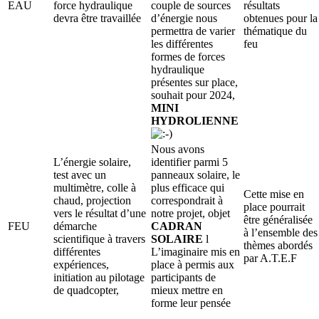
EAU
force hydraulique
couple de sources
résultats
devra être travaillée
d’énergie nous
obtenues pour la
permettra de varier
thématique du
les différentes
feu
formes de forces
hydraulique
présentes sur place,
souhait pour 2024,
MINI
HYDROLIENNE
Nous avons
L’énergie solaire,
identifier parmi 5
test avec un
panneaux solaire, le
multimètre, colle à
plus efficace qui
Cette mise en
chaud, projection
correspondrait à
place pourrait
vers le résultat d’une
notre projet, objet
être généralisée
FEU
démarche
CADRAN
à l’ensemble des
scientifique à travers
SOLAIRE
l
thèmes abordés
différentes
L’imaginaire mis en
par A.T.E.F
expériences,
place à permis aux
initiation au pilotage
participants de
de quadcopter,
mieux mettre en
forme leur pensée