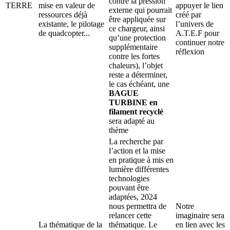
contre la pression
TERRE
mise en valeur de
appuyer le lien
externe qui pourrait
ressources déjà
créé par
être appliquée sur
existante, le pilotage
l’univers de
ce chargeur, ainsi
de quadcopter...
A.T.E.F pour
qu’une protection
continuer notre
supplémentaire
réflexion
contre les fortes
chaleurs), l’objet
reste a déterminer,
le cas échéant, une
BAGUE
TURBINE en
filament recyclé
sera adapté au
thème
La recherche par
l’action et la mise
en pratique à mis en
lumière différentes
technologies
pouvant être
adaptées, 2024
nous permettra de
Notre
relancer cette
imaginaire sera
La thématique de la
thématique. Le
en lien avec les